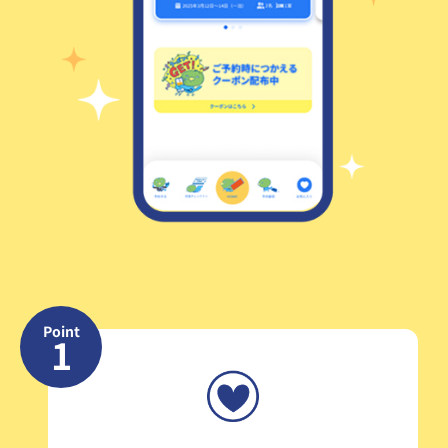
Point
1